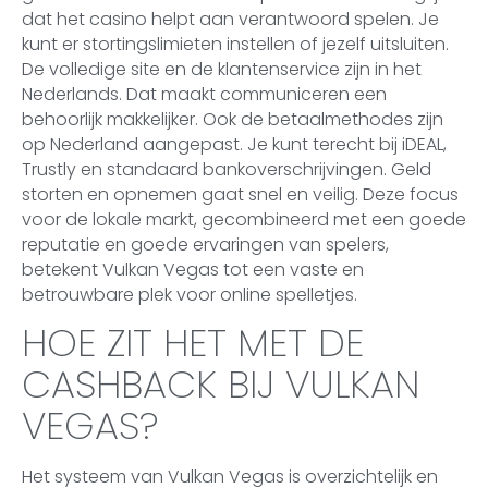
dat het casino helpt aan verantwoord spelen. Je
kunt er stortingslimieten instellen of jezelf uitsluiten.
De volledige site en de klantenservice zijn in het
Nederlands. Dat maakt communiceren een
behoorlijk makkelijker. Ook de betaalmethodes zijn
op Nederland aangepast. Je kunt terecht bij iDEAL,
Trustly en standaard bankoverschrijvingen. Geld
storten en opnemen gaat snel en veilig. Deze focus
voor de lokale markt, gecombineerd met een goede
reputatie en goede ervaringen van spelers,
betekent Vulkan Vegas tot een vaste en
betrouwbare plek voor online spelletjes.
HOE ZIT HET MET DE
CASHBACK BIJ VULKAN
VEGAS?
Het systeem van Vulkan Vegas is overzichtelijk en