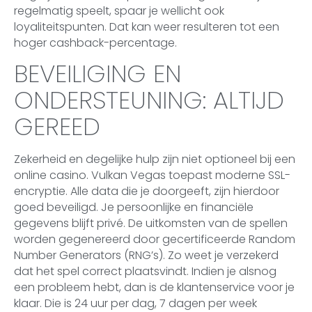
regelmatig speelt, spaar je wellicht ook
loyaliteitspunten. Dat kan weer resulteren tot een
hoger cashback-percentage.
BEVEILIGING EN
ONDERSTEUNING: ALTIJD
GEREED
Zekerheid en degelijke hulp zijn niet optioneel bij een
online casino. Vulkan Vegas toepast moderne SSL-
encryptie. Alle data die je doorgeeft, zijn hierdoor
goed beveiligd. Je persoonlijke en financiële
gegevens blijft privé. De uitkomsten van de spellen
worden gegenereerd door gecertificeerde Random
Number Generators (RNG’s). Zo weet je verzekerd
dat het spel correct plaatsvindt. Indien je alsnog
een probleem hebt, dan is de klantenservice voor je
klaar. Die is 24 uur per dag, 7 dagen per week