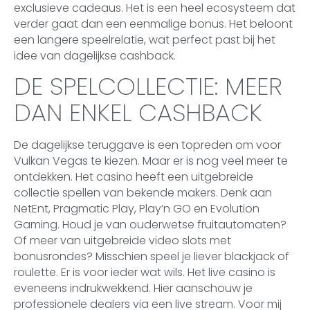
exclusieve cadeaus. Het is een heel ecosysteem dat
verder gaat dan een eenmalige bonus. Het beloont
een langere speelrelatie, wat perfect past bij het
idee van dagelijkse cashback.
DE SPELCOLLECTIE: MEER
DAN ENKEL CASHBACK
De dagelijkse teruggave is een topreden om voor
Vulkan Vegas te kiezen. Maar er is nog veel meer te
ontdekken. Het casino heeft een uitgebreide
collectie spellen van bekende makers. Denk aan
NetEnt, Pragmatic Play, Play’n GO en Evolution
Gaming. Houd je van ouderwetse fruitautomaten?
Of meer van uitgebreide video slots met
bonusrondes? Misschien speel je liever blackjack of
roulette. Er is voor ieder wat wils. Het live casino is
eveneens indrukwekkend. Hier aanschouw je
professionele dealers via een live stream. Voor mij