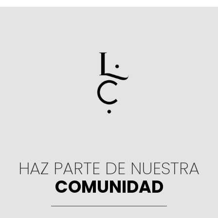
HAZ PARTE DE NUESTRA
COMUNIDAD