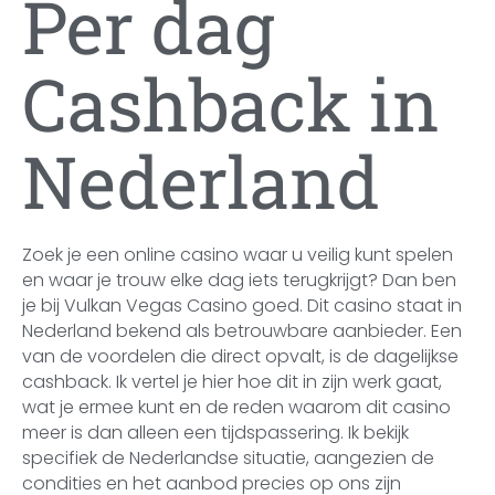
Per dag
Cashback in
Nederland
Zoek je een online casino waar u veilig kunt spelen
en waar je trouw elke dag iets terugkrijgt? Dan ben
je bij Vulkan Vegas Casino goed. Dit casino staat in
Nederland bekend als betrouwbare aanbieder. Een
van de voordelen die direct opvalt, is de dagelijkse
cashback. Ik vertel je hier hoe dit in zijn werk gaat,
wat je ermee kunt en de reden waarom dit casino
meer is dan alleen een tijdspassering. Ik bekijk
specifiek de Nederlandse situatie, aangezien de
condities en het aanbod precies op ons zijn