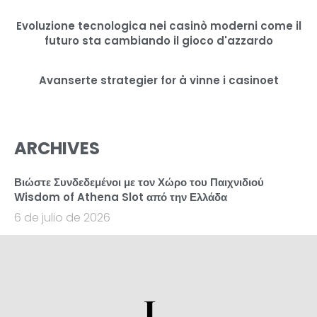
Evoluzione tecnologica nei casinò moderni come il
futuro sta cambiando il gioco d'azzardo
Avanserte strategier for å vinne i casinoet
ARCHIVES
Βιώστε Συνδεδεμένοι με τον Χώρο του Παιχνιδιού
Wisdom of Athena Slot από την Ελλάδα
6 de julio de 2026