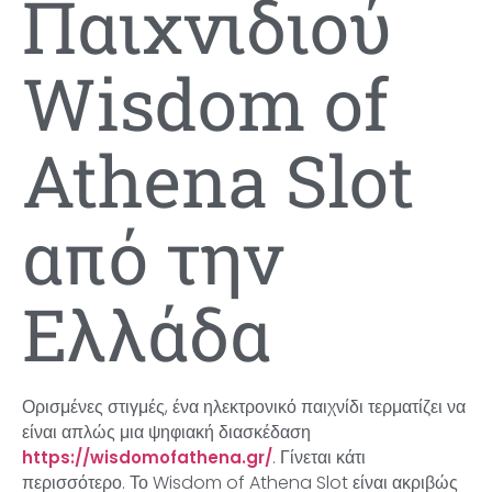
Παιχνιδιού
Wisdom of
Athena Slot
από την
Ελλάδα
Ορισμένες στιγμές, ένα ηλεκτρονικό παιχνίδι τερματίζει να
είναι απλώς μια ψηφιακή διασκέδαση
. Γίνεται κάτι
https://wisdomofathena.gr/
περισσότερο. Το Wisdom of Athena Slot είναι ακριβώς