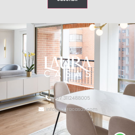
+57 3112488005
info@lauracasas.com