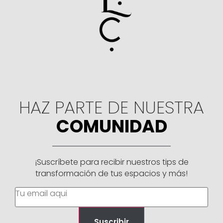
HAZ PARTE DE NUESTRA
COMUNIDAD
¡Suscríbete para recibir nuestros tips de
transformación de tus espacios y más!