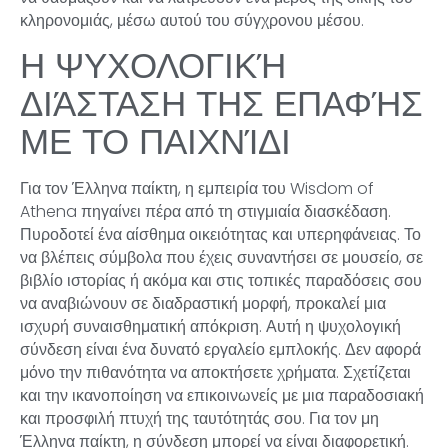
κληρονομιάς, μέσω αυτού του σύγχρονου μέσου.
Η ΨΥΧΟΛΟΓΙΚΉ
ΔΙΆΣΤΑΣΗ ΤΗΣ ΕΠΑΦΉΣ
ΜΕ ΤΟ ΠΑΙΧΝΊΔΙ
Για τον Έλληνα παίκτη, η εμπειρία του Wisdom of
Athena πηγαίνει πέρα από τη στιγμιαία διασκέδαση.
Πυροδοτεί ένα αίσθημα οικειότητας και υπερηφάνειας. Το
να βλέπεις σύμβολα που έχεις συναντήσει σε μουσείο, σε
βιβλίο ιστορίας ή ακόμα και στις τοπικές παραδόσεις σου
να αναβιώνουν σε διαδραστική μορφή, προκαλεί μια
ισχυρή συναισθηματική απόκριση. Αυτή η ψυχολογική
σύνδεση είναι ένα δυνατό εργαλείο εμπλοκής. Δεν αφορά
μόνο την πιθανότητα να αποκτήσετε χρήματα. Σχετίζεται
και την ικανοποίηση να επικοινωνείς με μια παραδοσιακή
και προσφιλή πτυχή της ταυτότητάς σου. Για τον μη
Έλληνα παίκτη, η σύνδεση μπορεί να είναι διαφορετική.