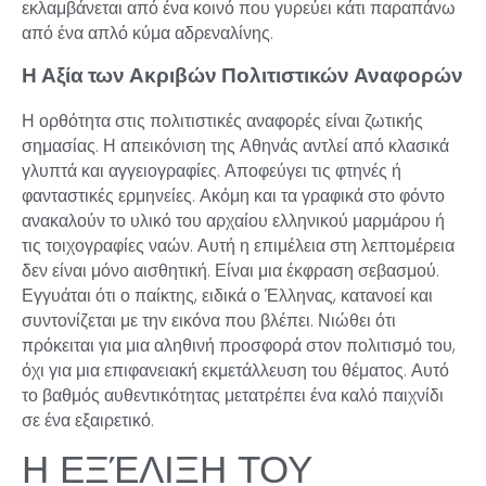
εκλαμβάνεται από ένα κοινό που γυρεύει κάτι παραπάνω
από ένα απλό κύμα αδρεναλίνης.
Η Αξία των Ακριβών Πολιτιστικών Αναφορών
Η ορθότητα στις πολιτιστικές αναφορές είναι ζωτικής
σημασίας. Η απεικόνιση της Αθηνάς αντλεί από κλασικά
γλυπτά και αγγειογραφίες. Αποφεύγει τις φτηνές ή
φανταστικές ερμηνείες. Ακόμη και τα γραφικά στο φόντο
ανακαλούν το υλικό του αρχαίου ελληνικού μαρμάρου ή
τις τοιχογραφίες ναών. Αυτή η επιμέλεια στη λεπτομέρεια
δεν είναι μόνο αισθητική. Είναι μια έκφραση σεβασμού.
Εγγυάται ότι ο παίκτης, ειδικά ο Έλληνας, κατανοεί και
συντονίζεται με την εικόνα που βλέπει. Νιώθει ότι
πρόκειται για μια αληθινή προσφορά στον πολιτισμό του,
όχι για μια επιφανειακή εκμετάλλευση του θέματος. Αυτό
το βαθμός αυθεντικότητας μετατρέπει ένα καλό παιχνίδι
σε ένα εξαιρετικό.
Η ΕΞΈΛΙΞΗ ΤΟΥ