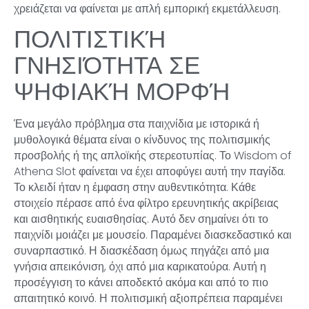
χρειάζεται να φαίνεται με απλή εμπορική εκμετάλλευση.
ΠΟΛΙΤΙΣΤΙΚΉ
ΓΝΗΣΙΌΤΗΤΑ ΣΕ
ΨΗΦΙΑΚΉ ΜΟΡΦΉ
Ένα μεγάλο πρόβλημα στα παιχνίδια με ιστορικά ή
μυθολογικά θέματα είναι ο κίνδυνος της πολιτισμικής
προσβολής ή της απλοϊκής στερεοτυπίας. Το Wisdom of
Athena Slot φαίνεται να έχει αποφύγει αυτή την παγίδα.
Το κλειδί ήταν η έμφαση στην αυθεντικότητα. Κάθε
στοιχείο πέρασε από ένα φίλτρο ερευνητικής ακρίβειας
και αισθητικής ευαισθησίας. Αυτό δεν σημαίνει ότι το
παιχνίδι μοιάζει με μουσείο. Παραμένει διασκεδαστικό και
συναρπαστικό. Η διασκέδαση όμως πηγάζει από μια
γνήσια απεικόνιση, όχι από μια καρικατούρα. Αυτή η
προσέγγιση το κάνει αποδεκτό ακόμα και από το πιο
απαιτητικό κοινό. Η πολιτισμική αξιοπρέπεια παραμένει