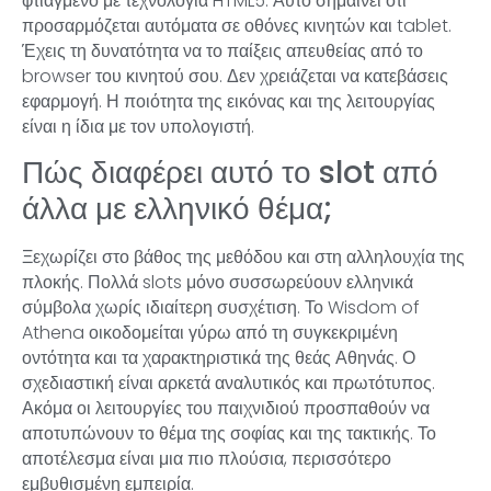
φτιαγμένο με τεχνολογία HTML5. Αυτό σημαίνει ότι
προσαρμόζεται αυτόματα σε οθόνες κινητών και tablet.
Έχεις τη δυνατότητα να το παίξεις απευθείας από το
browser του κινητού σου. Δεν χρειάζεται να κατεβάσεις
εφαρμογή. Η ποιότητα της εικόνας και της λειτουργίας
είναι η ίδια με τον υπολογιστή.
Πώς διαφέρει αυτό το slot από
άλλα με ελληνικό θέμα;
Ξεχωρίζει στο βάθος της μεθόδου και στη αλληλουχία της
πλοκής. Πολλά slots μόνο συσσωρεύουν ελληνικά
σύμβολα χωρίς ιδιαίτερη συσχέτιση. Το Wisdom of
Athena οικοδομείται γύρω από τη συγκεκριμένη
οντότητα και τα χαρακτηριστικά της θεάς Αθηνάς. Ο
σχεδιαστική είναι αρκετά αναλυτικός και πρωτότυπος.
Ακόμα οι λειτουργίες του παιχνιδιού προσπαθούν να
αποτυπώνουν το θέμα της σοφίας και της τακτικής. Το
αποτέλεσμα είναι μια πιο πλούσια, περισσότερο
εμβυθισμένη εμπειρία.