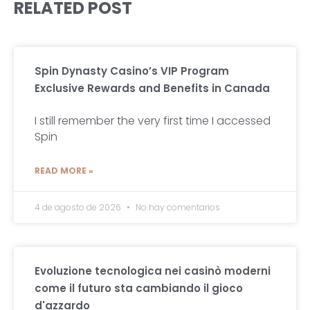
RELATED POST
Spin Dynasty Casino’s VIP Program
Exclusive Rewards and Benefits in Canada
I still remember the very first time I accessed
Spin
READ MORE »
4 de agosto de 2026
No hay comentarios
Evoluzione tecnologica nei casinò moderni
come il futuro sta cambiando il gioco
d'azzardo