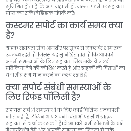
सुनिश्चित होता है कि आप जहां भी हों, जरूरत पड़ने पर सहायता
प्राप्त कर सकें। बेझिझक संपर्क करें!
कस्टमर सपोर्ट का कार्य समय क्या
है?
ग्राहक सहायता सेवा आमतौर पर सुबह से लेकर देर शाम तक
उपलब्ध रहती है, जिससे यह सुनिश्चित होता है कि आपको
अपनी समस्याओं के लिए सहायता मिल सके। वे जल्दी
प्रतिक्रिया देने की कोशिश करते हैं और ग्राहकों की चिंताओं का
यथाशीघ्र समाधान करने का लक्ष्य रखते हैं।
क्या सपोर्ट संबंधी समस्याओं के
लिए रिफंड पॉलिसी है?
सहायता संबंधी समस्याओं के लिए कोई विशिष्ट धनवापसी
नीति नहीं है, लेकिन आप अपनी चिंताओं पर सीधे ग्राहक
सहायता से चर्चा कर सकते हैं। वे आपको सभी सीमाओं के बारे
में मार्गदर्शन देंगे और आपकी समस्या का जितना हो सके