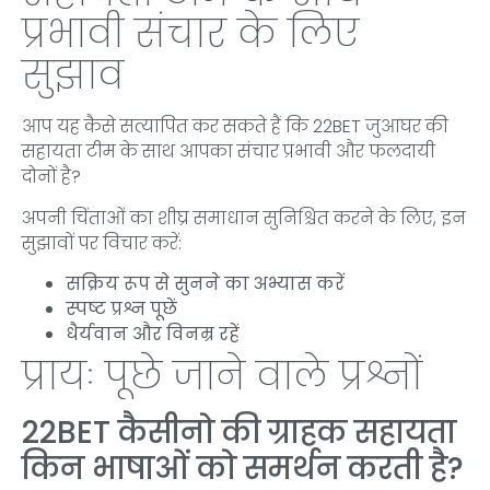
प्रभावी संचार के लिए
सुझाव
आप यह कैसे सत्यापित कर सकते हैं कि 22BET जुआघर की
सहायता टीम के साथ आपका संचार प्रभावी और फलदायी
दोनों है?
अपनी चिंताओं का शीघ्र समाधान सुनिश्चित करने के लिए, इन
सुझावों पर विचार करें:
सक्रिय रूप से सुनने का अभ्यास करें
स्पष्ट प्रश्न पूछें
धैर्यवान और विनम्र रहें
प्रायः पूछे जाने वाले प्रश्नों
22BET कैसीनो की ग्राहक सहायता
किन भाषाओं को समर्थन करती है?