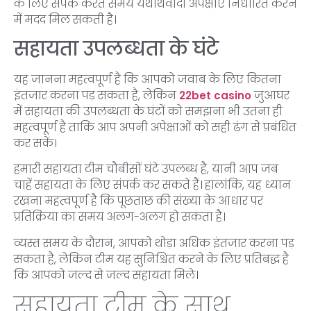
के लिए संपर्क करते समय यथार्थवादी अपेक्षाएं निर्धारित करने
में मदद मिल सकती है।
सहायता उपलब्धता के घंटे
यह जानना महत्वपूर्ण है कि आपको जवाब के लिए कितना
इंतजार करना पड़ सकता है, लेकिन
जुआघर
22bet casino
में सहायता की उपलब्धता के घंटों को समझना भी उतना ही
महत्वपूर्ण है ताकि आप अपनी अपेक्षाओं को सही ढंग से प्रबंधित
कर सकें।
हमारी सहायता टीम चौबीसों घंटे उपलब्ध है, यानी आप जब
चाहें सहायता के लिए संपर्क कर सकते हैं। हालांकि, यह ध्यान
रखना महत्वपूर्ण है कि पूछताछ की संख्या के आधार पर
प्रतिक्रिया का समय अलग-अलग हो सकता है।
व्यस्त समय के दौरान, आपको थोड़ा अधिक इंतजार करना पड़
सकता है, लेकिन टीम यह सुनिश्चित करने के लिए प्रतिबद्ध है
कि आपको जल्द से जल्द सहायता मिले।
सहायता टीम के साथ