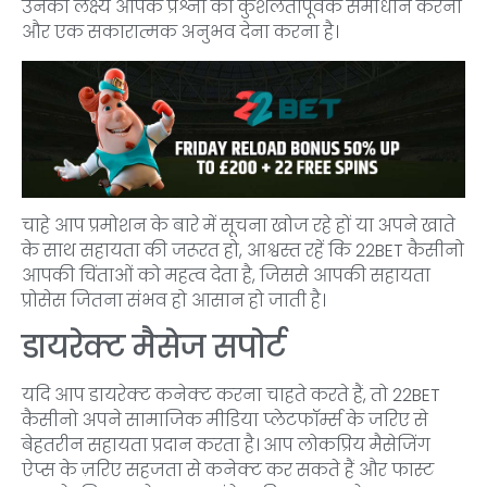
उनका लक्ष्य आपके प्रश्नों का कुशलतापूर्वक समाधान करना
और एक सकारात्मक अनुभव देना करना है।
चाहे आप प्रमोशन के बारे में सूचना खोज रहे हों या अपने खाते
के साथ सहायता की जरूरत हो, आश्वस्त रहें कि 22BET कैसीनो
आपकी चिंताओं को महत्व देता है, जिससे आपकी सहायता
प्रोसेस जितना संभव हो आसान हो जाती है।
डायरेक्ट मैसेज सपोर्ट
यदि आप डायरेक्ट कनेक्ट करना चाहते करते हैं, तो 22BET
कैसीनो अपने सामाजिक मीडिया प्लेटफॉर्म्स के जरिए से
बेहतरीन सहायता प्रदान करता है। आप लोकप्रिय मैसेजिंग
ऐप्स के ज़रिए सहजता से कनेक्ट कर सकते हैं और फास्ट