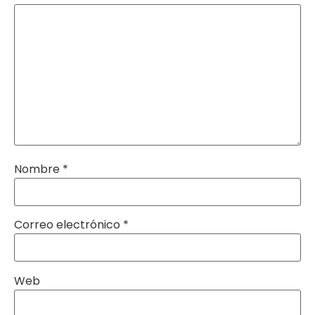
Nombre
*
Correo electrónico
*
Web