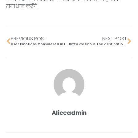
समाधान करेंगे।
PREVIOUS POST
NEXT POST
User Emotions Considered in Le Digger Slot for UK
Bizzo Casino is The destination Trust Blends with Entertainment in Australia
Aliceadmin