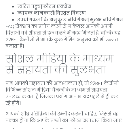
त्वरित पहुंच|फौरन एक्सेस
व्यापक जानकारी|विस्तृत विवरण
उपयोगकर्ता के अनुकूल नेविगेशन|सुलभ नेविगेशन
FAQ सेक्शन का प्रयोग करने से न केवल आपको अपनी
चिंताओं को शीघ्रता से हल करने में मदद मिलती है, बल्कि यह
22BET कैसीनो में आपके कुल गेमिंग अनुभव को भी उन्नत
बनाता है।
सोशल मीडिया के माध्यम
से सहायता की सुलभता
जब आपको सहायता की आवश्यकता हो, तो 22BET कैसीनो
विभिन्न सोशल मीडिया चैनलों के माध्यम से सहायता
उपलब्ध कराता है जिनका प्रयोग आप शायद पहले से ही कर
रहे होंगे।
आपको शीघ्र प्रतिक्रिया की उम्मीद करनी चाहिए, जिससे यह
पक्का होगा कि आपके प्रश्नों का फौरन समाधान किया जाए।