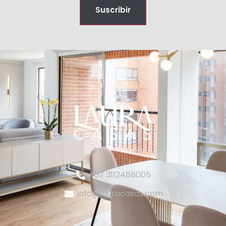
+57 3112488005
info@lauracasas.com