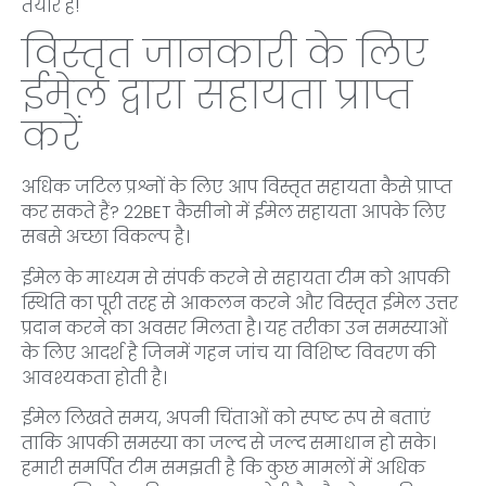
तैयार है!
विस्तृत जानकारी के लिए
ईमेल द्वारा सहायता प्राप्त
करें
अधिक जटिल प्रश्नों के लिए आप विस्तृत सहायता कैसे प्राप्त
कर सकते हैं? 22BET कैसीनो में ईमेल सहायता आपके लिए
सबसे अच्छा विकल्प है।
ईमेल के माध्यम से संपर्क करने से सहायता टीम को आपकी
स्थिति का पूरी तरह से आकलन करने और विस्तृत ईमेल उत्तर
प्रदान करने का अवसर मिलता है। यह तरीका उन समस्याओं
के लिए आदर्श है जिनमें गहन जांच या विशिष्ट विवरण की
आवश्यकता होती है।
ईमेल लिखते समय, अपनी चिंताओं को स्पष्ट रूप से बताएं
ताकि आपकी समस्या का जल्द से जल्द समाधान हो सके।
हमारी समर्पित टीम समझती है कि कुछ मामलों में अधिक