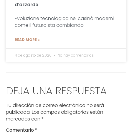
d'azzardo
Evoluzione tecnologica nei casinò moderni
come il futuro sta cambiando
READ MORE »
4 de agosto de 2026
No hay comentarios
DEJA UNA RESPUESTA
Tu dirección de correo electrónico no será
publicada.
Los campos obligatorios están
marcados con
*
Comentario
*