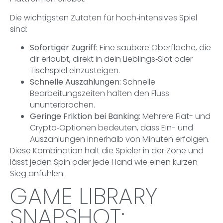
Die wichtigsten Zutaten für hoch‑intensives Spiel
sind:
Sofortiger Zugriff:
Eine saubere Oberfläche, die
dir erlaubt, direkt in dein Lieblings‑Slot oder
Tischspiel einzusteigen.
Schnelle Auszahlungen:
Schnelle
Bearbeitungszeiten halten den Fluss
ununterbrochen.
Geringe Friktion bei Banking:
Mehrere Fiat- und
Crypto‑Optionen bedeuten, dass Ein- und
Auszahlungen innerhalb von Minuten erfolgen.
Diese Kombination hält die Spieler in der Zone und
lässt jeden Spin oder jede Hand wie einen kurzen
Sieg anfühlen.
GAME LIBRARY
SNAPSHOT: