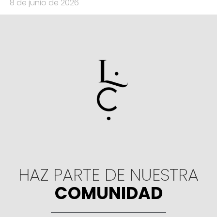
8 de junio de 2026
HAZ PARTE DE NUESTRA
COMUNIDAD