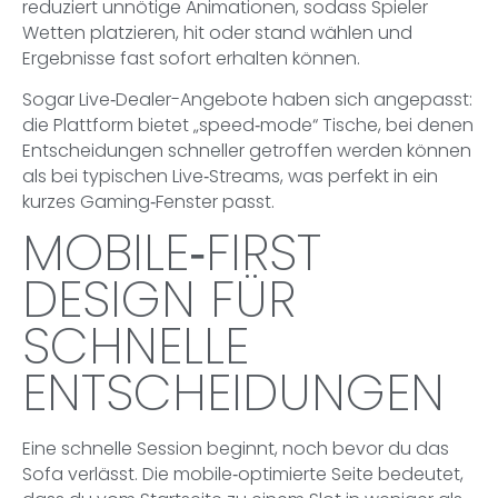
reduziert unnötige Animationen, sodass Spieler
Wetten platzieren, hit oder stand wählen und
Ergebnisse fast sofort erhalten können.
Sogar Live‑Dealer-Angebote haben sich angepasst:
die Plattform bietet „speed‑mode“ Tische, bei denen
Entscheidungen schneller getroffen werden können
als bei typischen Live‑Streams, was perfekt in ein
kurzes Gaming‑Fenster passt.
MOBILE‑FIRST
DESIGN FÜR
SCHNELLE
ENTSCHEIDUNGEN
Eine schnelle Session beginnt, noch bevor du das
Sofa verlässt. Die mobile‑optimierte Seite bedeutet,