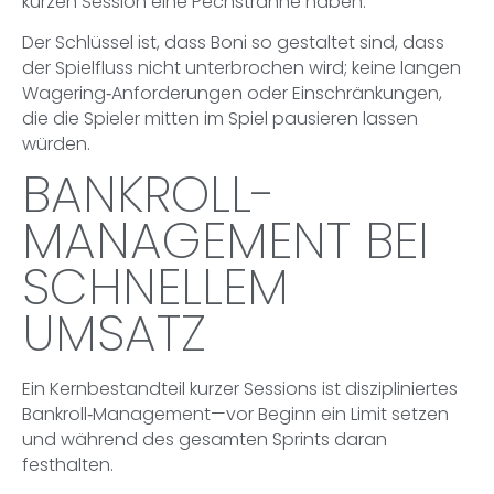
kurzen Session eine Pechsträhne haben.
Der Schlüssel ist, dass Boni so gestaltet sind, dass
der Spielfluss nicht unterbrochen wird; keine langen
Wagering‑Anforderungen oder Einschränkungen,
die die Spieler mitten im Spiel pausieren lassen
würden.
BANKROLL-
MANAGEMENT BEI
SCHNELLEM
UMSATZ
Ein Kernbestandteil kurzer Sessions ist diszipliniertes
Bankroll‑Management—vor Beginn ein Limit setzen
und während des gesamten Sprints daran
festhalten.