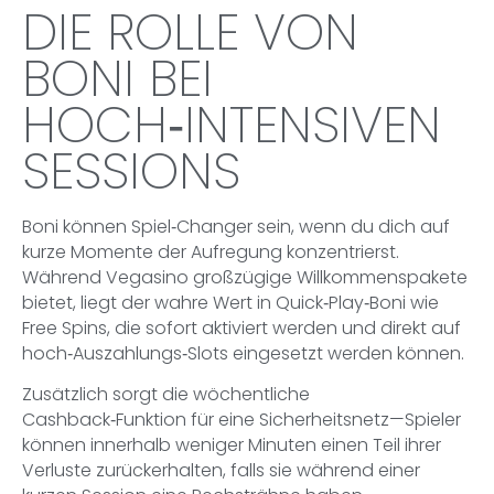
DIE ROLLE VON
BONI BEI
HOCH‑INTENSIVEN
SESSIONS
Boni können Spiel‑Changer sein, wenn du dich auf
kurze Momente der Aufregung konzentrierst.
Während Vegasino großzügige Willkommenspakete
bietet, liegt der wahre Wert in Quick‑Play‑Boni wie
Free Spins, die sofort aktiviert werden und direkt auf
hoch‑Auszahlungs‑Slots eingesetzt werden können.
Zusätzlich sorgt die wöchentliche
Cashback‑Funktion für eine Sicherheitsnetz—Spieler
können innerhalb weniger Minuten einen Teil ihrer
Verluste zurückerhalten, falls sie während einer