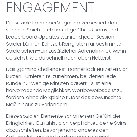
ENGAGEMENT
Die soziale Ebene bei Vegasino verbessert das
schnelle Spiel durch sofortige Chat‑Rooms und
Leaderboard‑Updates während jeder Session.
Spieler können Echtzeit‑Ranglisten für bestimmte
Spiele sehen—ein zusätzlicher Adrenalin‑Kick, wenn
du siehst, wie du schnell nach oben kletterst.
Das „gaming challenges“-Banner lädt Nutzer ein, an
kurzen Turnieren teilzunehmen, bei denen jede
Runde nur wenige Minuten dauert. Es ist eine
hervorragende Möglichkeit, Wettbewerbsgeist zu
fördern, ohne die Spielzeit über das gewünschte
Maß hinaus zu verlängern.
Diese sozialen Elemente schaffen ein Gefühl der
Dringlichkeit: Du fühlst dich verpflichtet, deine Spins
abzuschließen, bevor jemand anderes den