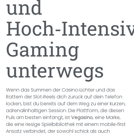
und
Hoch‑Intensi
Gaming
unterwegs
Wenn das Summen der Casino‑Lichter und das
Rattern der Slot‑Reels dich zurück auf dein Telefon
locken, bist du bereits auf dem Weg zu einer kurzen,
adrenalinhaltigen Session. Die Plattform, die diesen
Puls am besten einfängt, ist
Vegasino
, eine Marke,
die eine riesige Spielbibliothek mit einem mobile‑first
Ansatz verbindet, der sowohl schick als auch