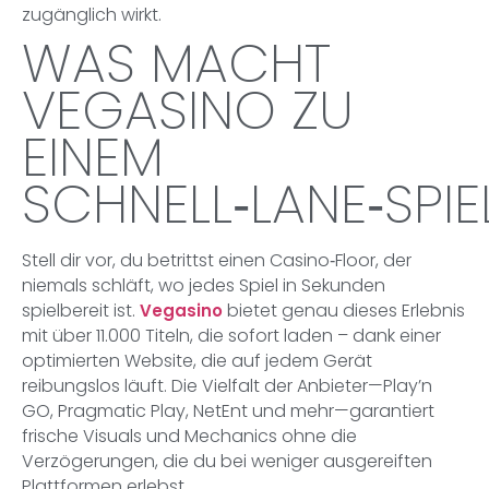
zugänglich wirkt.
WAS MACHT
VEGASINO ZU
EINEM
SCHNELL‑LANE‑SPIE
Stell dir vor, du betrittst einen Casino‑Floor, der
niemals schläft, wo jedes Spiel in Sekunden
spielbereit ist.
bietet genau dieses Erlebnis
Vegasino
mit über 11.000 Titeln, die sofort laden – dank einer
optimierten Website, die auf jedem Gerät
reibungslos läuft. Die Vielfalt der Anbieter—Play’n
GO, Pragmatic Play, NetEnt und mehr—garantiert
frische Visuals und Mechanics ohne die
Verzögerungen, die du bei weniger ausgereiften
Plattformen erlebst.