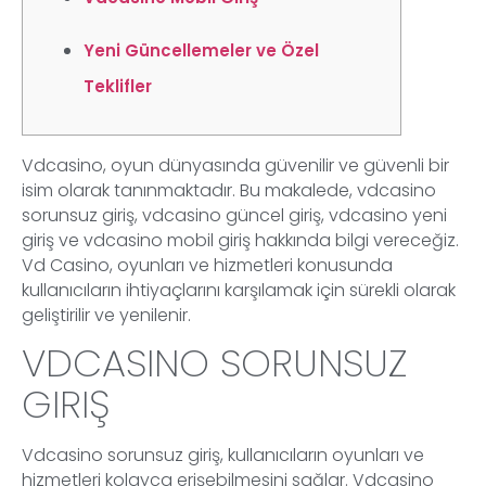
Yeni Güncellemeler ve Özel
Teklifler
Vdcasino, oyun dünyasında güvenilir ve güvenli bir
isim olarak tanınmaktadır. Bu makalede, vdcasino
sorunsuz giriş, vdcasino güncel giriş, vdcasino yeni
giriş ve vdcasino mobil giriş hakkında bilgi vereceğiz.
Vd Casino, oyunları ve hizmetleri konusunda
kullanıcıların ihtiyaçlarını karşılamak için sürekli olarak
geliştirilir ve yenilenir.
VDCASINO SORUNSUZ
GIRIŞ
Vdcasino sorunsuz giriş, kullanıcıların oyunları ve
hizmetleri kolayca erişebilmesini sağlar. Vdcasino