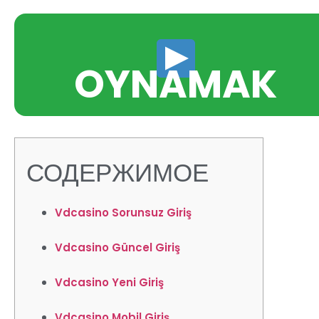
OYNAMAK
СОДЕРЖИМОЕ
Vdcasino Sorunsuz Giriş
Vdcasino Güncel Giriş
Vdcasino Yeni Giriş
Vdcasino Mobil Giriş