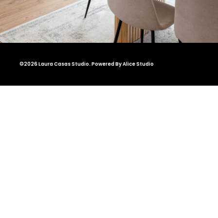
©2026 Laura Casas Studio. Powered By Alice Studio