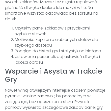
swoich zakładów. Możesz też często regulować
głośność dźwięku dealera lub muzyki w tle. Na
smartfonie wszystko odpowiada bez zarzutu na
dotyk.
Czytelny panel zakładów z przyciskami
szybkich stawek.
Możliwość zapisania ulubionych stołów dla
szybkiego dostępu.
Podgląd do historii gry i statystyk na bieżąco.
Ustawienia personalizacji ustawień dźwięku i
jakości obrazu.
Wsparcie i Asysta w Trakcie
Gry
Nawet w najłatwiejszym interfejsie czasem powstaje
pytanie. Spinline zapewnił, by pomoc była w
zasięgu ręki, bez opuszczania stołu. Przycisk
pomocy wyświetla szczegółowe zasady danej gry.