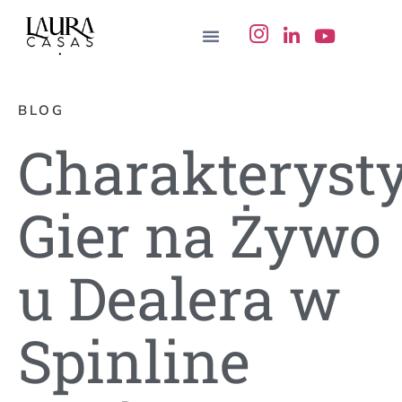
BLOG
Charakteryst
Gier na Żywo
u Dealera w
Spinline