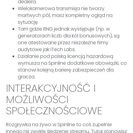
dealera.
Wielokamerowa transmisja nie tworzy
martwych pól, masz kompletny ogląd na
sytuację.
Tam gdzie RNG jednak występuje (np. w
generatorach liczb dla kół bonusowych), są
one atestowane przez niezależne firmy
audytowe jak iTech Labs.
Działanie pod polską licencją hazardową
wymusza na Spinline dodatkowe obowiązki, co
stanowi kolejną barierę zabezpieczeń dla
gracza.
INTERAKCYJNOŚĆ I
MOŻLIWOŚCI
SPOŁECZNOŚCIOWE
Rozgrywka na żywo w Spinline to coś zupełnie
innego niż zwykłe śledzenie streamu. Tutaj stanowisz