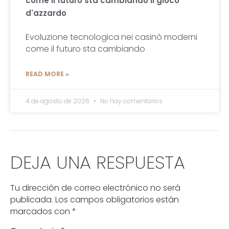
come il futuro sta cambiando il gioco
d'azzardo
Evoluzione tecnologica nei casinò moderni
come il futuro sta cambiando
READ MORE »
4 de agosto de 2026
No hay comentarios
DEJA UNA RESPUESTA
Tu dirección de correo electrónico no será
publicada.
Los campos obligatorios están
marcados con
*