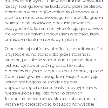
międzynarodowych studiów. Na atut ma wpływ kilka
rzeczy: zaangażowanie budowana przez dealerów,
obszerny zakres progów zakładów dla wszystkich
oraz te unikalne, zabawowe game show. Dla gracza
skutkuje to na możliwość, poczucie pewności i
wiarygodność. Spinline nie tylko oferuje gry na żywo,
ale kontroluje całym środowiskiem w sposób, który
umieszcza klienta na czołowym planie.
Znaczenie tej platformy określa się jednolitością. Od
przystąpienia na stanowisko, przez stabilność
streamu, po zakończenie zakładu – pełna droga
jest zaprojektowana. Dla gracza, kto szuka
atmosfery kasyna bez opuszczania z domu, Spinline
Casino jest godnym uwagi lokalizacją. Propozycja
jest na tyle bogata, że znajdzie się coś
odpowiedniego i dla entuzjasty tradycyjnej gry w
ruletkę europejskiej, i dla fana kolorowych
telekonsumenckich show. Moim przekonaniem to
właśnie ta całościowość, bazująca na wysokiej