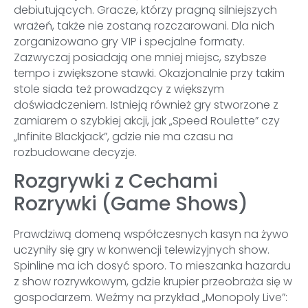
debiutujących. Gracze, którzy pragną silniejszych
wrażeń, także nie zostaną rozczarowani. Dla nich
zorganizowano gry VIP i specjalne formaty.
Zazwyczaj posiadają one mniej miejsc, szybsze
tempo i zwiększone stawki. Okazjonalnie przy takim
stole siada też prowadzący z większym
doświadczeniem. Istnieją również gry stworzone z
zamiarem o szybkiej akcji, jak „Speed Roulette” czy
„Infinite Blackjack”, gdzie nie ma czasu na
rozbudowane decyzje.
Rozgrywki z Cechami
Rozrywki (Game Shows)
Prawdziwą domeną współczesnych kasyn na żywo
uczyniły się gry w konwencji telewizyjnych show.
Spinline ma ich dosyć sporo. To mieszanka hazardu
z show rozrywkowym, gdzie krupier przeobraża się w
gospodarzem. Weźmy na przykład „Monopoly Live”: