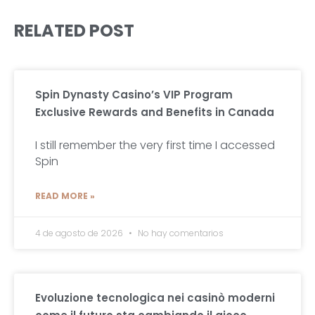
RELATED POST
Spin Dynasty Casino’s VIP Program
Exclusive Rewards and Benefits in Canada
I still remember the very first time I accessed
Spin
READ MORE »
4 de agosto de 2026
No hay comentarios
Evoluzione tecnologica nei casinò moderni