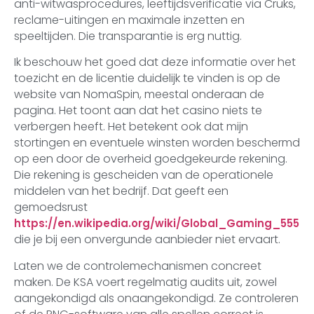
anti-witwasprocedures, leeftijdsverificatie via Cruks,
reclame-uitingen en maximale inzetten en
speeltijden. Die transparantie is erg nuttig.
Ik beschouw het goed dat deze informatie over het
toezicht en de licentie duidelijk te vinden is op de
website van NomaSpin, meestal onderaan de
pagina. Het toont aan dat het casino niets te
verbergen heeft. Het betekent ook dat mijn
stortingen en eventuele winsten worden beschermd
op een door de overheid goedgekeurde rekening.
Die rekening is gescheiden van de operationele
middelen van het bedrijf. Dat geeft een
gemoedsrust
https://en.wikipedia.org/wiki/Global_Gaming_555
die je bij een onvergunde aanbieder niet ervaart.
Laten we de controlemechanismen concreet
maken. De KSA voert regelmatig audits uit, zowel
aangekondigd als onaangekondigd. Ze controleren