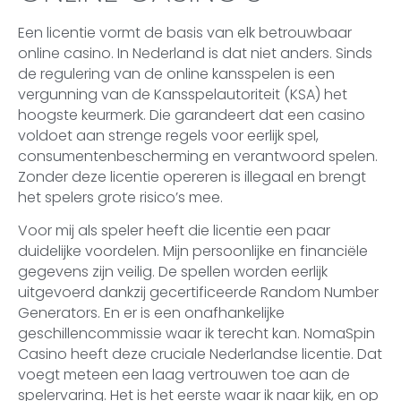
Een licentie vormt de basis van elk betrouwbaar
online casino. In Nederland is dat niet anders. Sinds
de regulering van de online kansspelen is een
vergunning van de Kansspelautoriteit (KSA) het
hoogste keurmerk. Die garandeert dat een casino
voldoet aan strenge regels voor eerlijk spel,
consumentenbescherming en verantwoord spelen.
Zonder deze licentie opereren is illegaal en brengt
het spelers grote risico’s mee.
Voor mij als speler heeft die licentie een paar
duidelijke voordelen. Mijn persoonlijke en financiële
gegevens zijn veilig. De spellen worden eerlijk
uitgevoerd dankzij gecertificeerde Random Number
Generators. En er is een onafhankelijke
geschillencommissie waar ik terecht kan. NomaSpin
Casino heeft deze cruciale Nederlandse licentie. Dat
voegt meteen een laag vertrouwen toe aan de
spelervaring. Het is het eerste waar ik naar kijk, en op