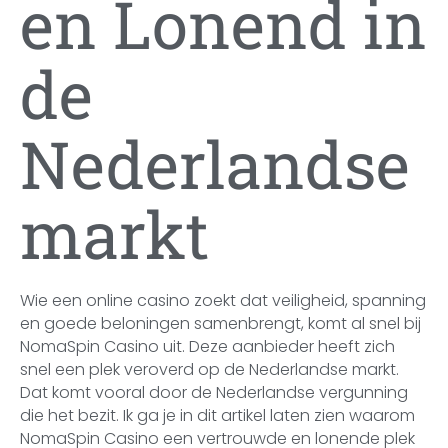
en Lonend in
de
Nederlandse
markt
Wie een online casino zoekt dat veiligheid, spanning
en goede beloningen samenbrengt, komt al snel bij
NomaSpin Casino uit. Deze aanbieder heeft zich
snel een plek veroverd op de Nederlandse markt.
Dat komt vooral door de Nederlandse vergunning
die het bezit. Ik ga je in dit artikel laten zien waarom
NomaSpin Casino een vertrouwde en lonende plek