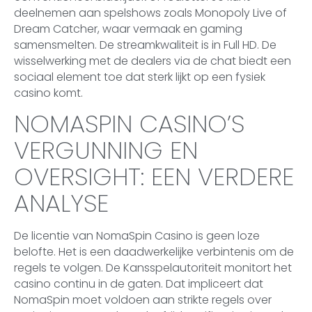
deelnemen aan spelshows zoals Monopoly Live of
Dream Catcher, waar vermaak en gaming
samensmelten. De streamkwaliteit is in Full HD. De
wisselwerking met de dealers via de chat biedt een
sociaal element toe dat sterk lijkt op een fysiek
casino komt.
NOMASPIN CASINO’S
VERGUNNING EN
OVERSIGHT: EEN VERDERE
ANALYSE
De licentie van NomaSpin Casino is geen loze
belofte. Het is een daadwerkelijke verbintenis om de
regels te volgen. De Kansspelautoriteit monitort het
casino continu in de gaten. Dat impliceert dat
NomaSpin moet voldoen aan strikte regels over