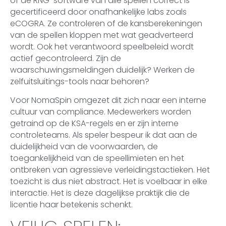
of de RNG-software van alle spellen correct is
gecertificeerd door onafhankelijke labs zoals
eCOGRA. Ze controleren of de kansberekeningen
van de spellen kloppen met wat geadverteerd
wordt. Ook het verantwoord speelbeleid wordt
actief gecontroleerd. Zijn de
waarschuwingsmeldingen duidelijk? Werken de
zelfuitsluitings-tools naar behoren?
Voor NomaSpin omgezet dit zich naar een interne
cultuur van compliance. Medewerkers worden
getraind op de KSA-regels en er zijn interne
controleteams. Als speler bespeur ik dat aan de
duidelijkheid van de voorwaarden, de
toegankelijkheid van de speellimieten en het
ontbreken van agressieve verleidingstactieken. Het
toezicht is dus niet abstract. Het is voelbaar in elke
interactie. Het is deze dagelijkse praktijk die de
licentie haar betekenis schenkt.