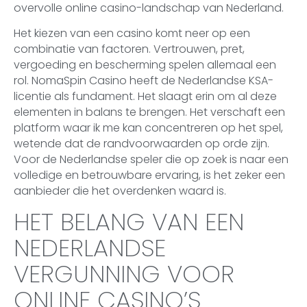
overvolle online casino-landschap van Nederland.
Het kiezen van een casino komt neer op een
combinatie van factoren. Vertrouwen, pret,
vergoeding en bescherming spelen allemaal een
rol. NomaSpin Casino heeft de Nederlandse KSA-
licentie als fundament. Het slaagt erin om al deze
elementen in balans te brengen. Het verschaft een
platform waar ik me kan concentreren op het spel,
wetende dat de randvoorwaarden op orde zijn.
Voor de Nederlandse speler die op zoek is naar een
volledige en betrouwbare ervaring, is het zeker een
aanbieder die het overdenken waard is.
HET BELANG VAN EEN
NEDERLANDSE
VERGUNNING VOOR
ONLINE CASINO’S