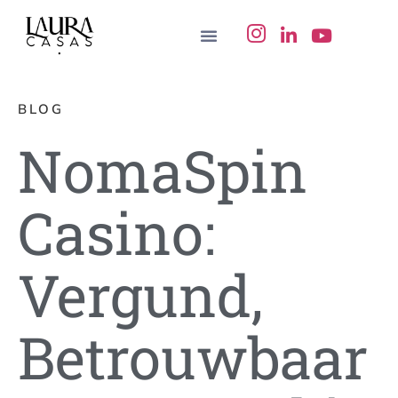
BLOG
NomaSpin
Casino:
Vergund,
Betrouwbaar