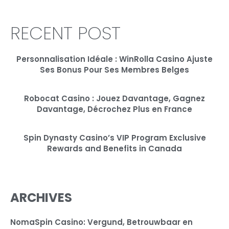
RECENT POST
Personnalisation Idéale : WinRolla Casino Ajuste
Ses Bonus Pour Ses Membres Belges
Robocat Casino : Jouez Davantage, Gagnez
Davantage, Décrochez Plus en France
Spin Dynasty Casino’s VIP Program Exclusive
Rewards and Benefits in Canada
ARCHIVES
NomaSpin Casino: Vergund, Betrouwbaar en