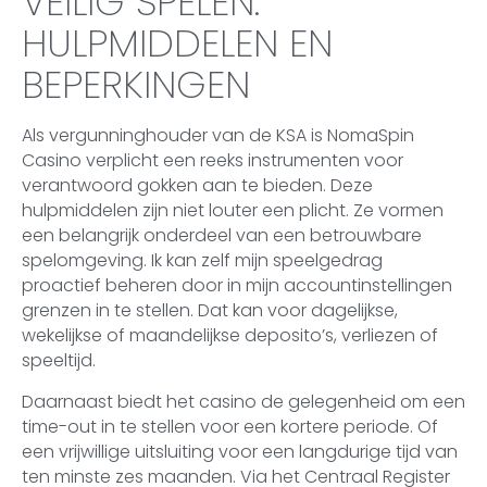
VEILIG SPELEN:
HULPMIDDELEN EN
BEPERKINGEN
Als vergunninghouder van de KSA is NomaSpin
Casino verplicht een reeks instrumenten voor
verantwoord gokken aan te bieden. Deze
hulpmiddelen zijn niet louter een plicht. Ze vormen
een belangrijk onderdeel van een betrouwbare
spelomgeving. Ik kan zelf mijn speelgedrag
proactief beheren door in mijn accountinstellingen
grenzen in te stellen. Dat kan voor dagelijkse,
wekelijkse of maandelijkse deposito’s, verliezen of
speeltijd.
Daarnaast biedt het casino de gelegenheid om een
time-out in te stellen voor een kortere periode. Of
een vrijwillige uitsluiting voor een langdurige tijd van
ten minste zes maanden. Via het Centraal Register