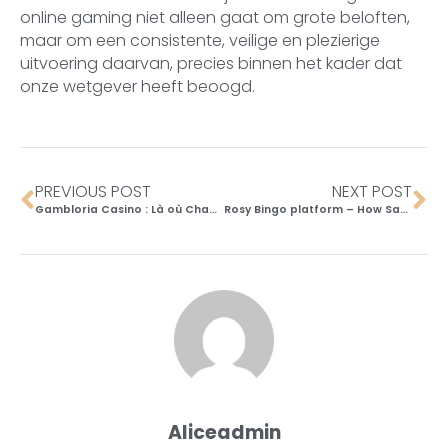
online gaming niet alleen gaat om grote beloften,
maar om een consistente, veilige en plezierige
uitvoering daarvan, precies binnen het kader dat
onze wetgever heeft beoogd.
PREVIOUS POST
NEXT POST
Gambloria Casino : Là où Chaque Tour Compte pour les Joueurs en France
Rosy Bingo platform – How Safe Is It?
Aliceadmin