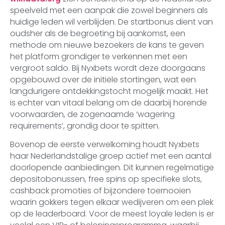
speelveld met een aanpak die zowel beginners als
huidige leden wil verblijden. De startbonus dient van
oudsher als de begroeting bij aankomst, een
methode om nieuwe bezoekers de kans te geven
het platform grondiger te verkennen met een
vergroot saldo. Bij Nyxbets wordt deze doorgaans
opgebouwd over de initiële stortingen, wat een
langdurigere ontdekkingstocht mogelijk maakt. Het
is echter van vitaal belang om de daarbij horende
voorwaarden, de zogenaamde ‘wagering
requirements’, grondig door te spitten.
Bovenop de eerste verwelkoming houdt Nyxbets
haar Nederlandstalige groep actief met een aantal
doorlopende aanbiedingen. Dit kunnen regelmatige
depositobonussen, free spins op specifieke slots,
cashback promoties of bijzondere toernooien
waarin gokkers tegen elkaar wedijveren om een plek
op de leaderboard. Voor de meest loyale leden is er