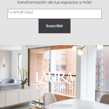
transformación de tus espacios y más!
+57 3112488005