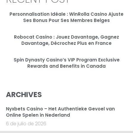
Personnalisation Idéale : WinRolla Casino Ajuste
Ses Bonus Pour Ses Membres Belges
Robocat Casino : Jouez Davantage, Gagnez
Davantage, Décrochez Plus en France
Spin Dynasty Casino’s VIP Program Exclusive
Rewards and Benefits in Canada
ARCHIVES
Nyxbets Casino – Het Authentieke Gevoel van
Online Spelen in Nederland
6 de julio de 2026