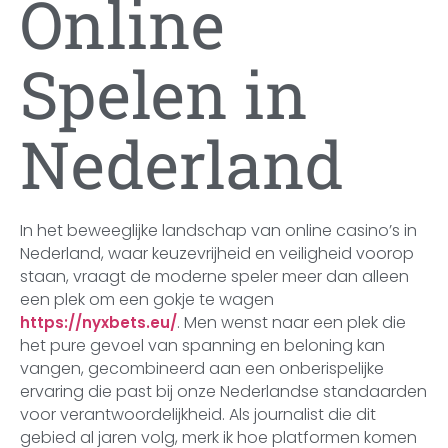
Online
Spelen in
Nederland
In het beweeglijke landschap van online casino’s in
Nederland, waar keuzevrijheid en veiligheid voorop
staan, vraagt de moderne speler meer dan alleen
een plek om een gokje te wagen
. Men wenst naar een plek die
https://nyxbets.eu/
het pure gevoel van spanning en beloning kan
vangen, gecombineerd aan een onberispelijke
ervaring die past bij onze Nederlandse standaarden
voor verantwoordelijkheid. Als journalist die dit
gebied al jaren volg, merk ik hoe platformen komen