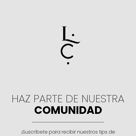
HAZ PARTE DE NUESTRA
COMUNIDAD
¡Suscríbete para recibir nuestros tips de