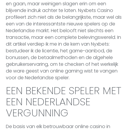
en gaan, maar weinigen slagen erin om een
blijvende indruk achter te laten. Nyxbets Casino
profileert zich niet als de belangrijkste, maar wel als
een van de interessantste nieuwe spelers op de
Nederlandse markt. Het belooft niet slechts een
transactie, maar een complete belevingswereld. In
dit artikel verdiep ik me in de kern van Nyxbets:
bestudeer ik de licentie, het game-aanbod, de
bonussen, de betaalmethoden en de algehele
gebruikerservaring, om te checken of het werkelijk
de ware geest van online gaming wist te vangen
voor de Nederlandse speler.
EEN BEKENDE SPELER MET
EEN NEDERLANDSE
VERGUNNING
De basis van elk betrouwbaar online casino in