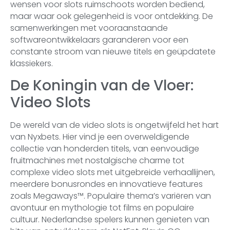
wensen voor slots ruimschoots worden bediend,
maar waar ook gelegenheid is voor ontdekking. De
samenwerkingen met vooraanstaande
softwareontwikkelaars garanderen voor een
constante stroom van nieuwe titels en geüpdatete
klassiekers.
De Koningin van de Vloer:
Video Slots
De wereld van de video slots is ongetwijfeld het hart
van Nyxbets. Hier vind je een overweldigende
collectie van honderden titels, van eenvoudige
fruitmachines met nostalgische charme tot
complexe video slots met uitgebreide verhaallijnen,
meerdere bonusrondes en innovatieve features
zoals Megaways™. Populaire thema’s variëren van
avontuur en mythologie tot films en populaire
cultuur. Nederlandse spelers kunnen genieten van