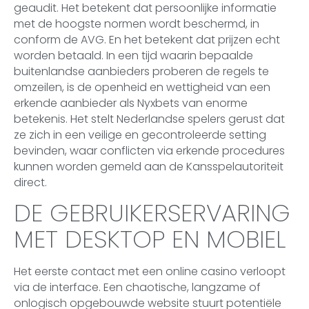
geaudit. Het betekent dat persoonlijke informatie
met de hoogste normen wordt beschermd, in
conform de AVG. En het betekent dat prijzen echt
worden betaald. In een tijd waarin bepaalde
buitenlandse aanbieders proberen de regels te
omzeilen, is de openheid en wettigheid van een
erkende aanbieder als Nyxbets van enorme
betekenis. Het stelt Nederlandse spelers gerust dat
ze zich in een veilige en gecontroleerde setting
bevinden, waar conflicten via erkende procedures
kunnen worden gemeld aan de Kansspelautoriteit
direct.
DE GEBRUIKERSERVARING
MET DESKTOP EN MOBIEL
Het eerste contact met een online casino verloopt
via de interface. Een chaotische, langzame of
onlogisch opgebouwde website stuurt potentiële