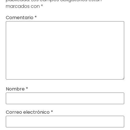
marcados con
*
Comentario
*
Nombre
*
Correo electrónico
*