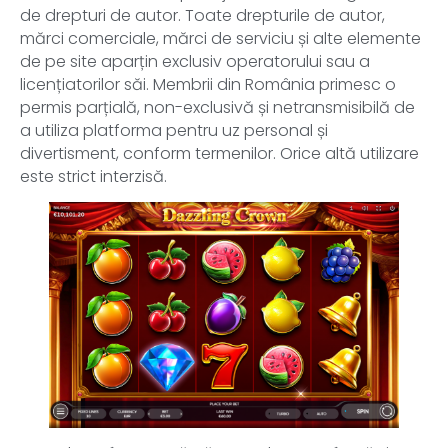
de drepturi de autor. Toate drepturile de autor,
mărci comerciale, mărci de serviciu și alte elemente
de pe site aparțin exclusiv operatorului sau a
licențiatorilor săi. Membrii din România primesc o
permis parțială, non-exclusivă și netransmisibilă de
a utiliza platforma pentru uz personal și
divertisment, conform termenilor. Orice altă utilizare
este strict interzisă.