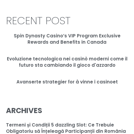
RECENT POST
Spin Dynasty Casino’s VIP Program Exclusive
Rewards and Benefits in Canada
Evoluzione tecnologica nei casinò moderni come il
futuro sta cambiando il gioco d'azzardo
Avanserte strategier for å vinne i casinoet
ARCHIVES
Termeni și Condiții 5 dazzling Slot: Ce Trebuie
Obligatoriu să Înțeleagă Participanții din România