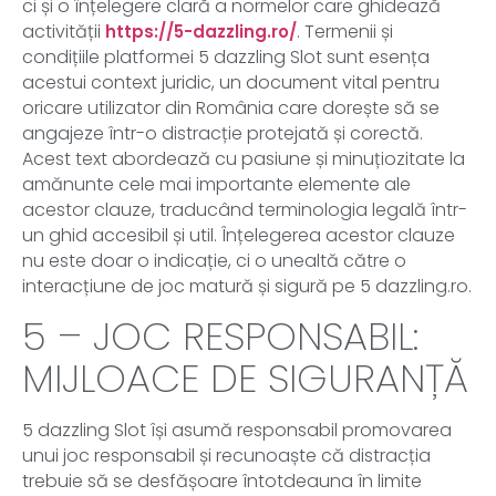
ci și o înțelegere clară a normelor care ghidează
activității
. Termenii și
https://5-dazzling.ro/
condițiile platformei 5 dazzling Slot sunt esența
acestui context juridic, un document vital pentru
oricare utilizator din România care dorește să se
angajeze într-o distracție protejată și corectă.
Acest text abordează cu pasiune și minuțiozitate la
amănunte cele mai importante elemente ale
acestor clauze, traducând terminologia legală într-
un ghid accesibil și util. Înțelegerea acestor clauze
nu este doar o indicație, ci o unealtă către o
interacțiune de joc matură și sigură pe 5 dazzling.ro.
5 – JOC RESPONSABIL:
MIJLOACE DE SIGURANȚĂ
5 dazzling Slot își asumă responsabil promovarea
unui joc responsabil și recunoaște că distracția
trebuie să se desfășoare întotdeauna în limite