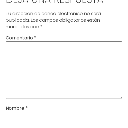
Tu dirección de correo electrónico no será
publicada.
Los campos obligatorios están
marcados con
*
Comentario
*
Nombre
*