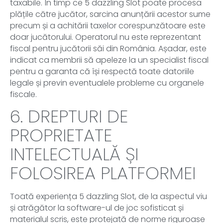
taxabile. În timp ce 5 dazzling Slot poate procesa
plățile către jucător, sarcina anunțării acestor sume
precum și a achitării taxelor corespunzătoare este
doar jucătorului. Operatorul nu este reprezentant
fiscal pentru jucătorii săi din România. Așadar, este
indicat ca membrii să apeleze la un specialist fiscal
pentru a garanta că își respectă toate datoriile
legale și previn eventualele probleme cu organele
fiscale.
6. DREPTURI DE
PROPRIETATE
INTELECTUALĂ ȘI
FOLOSIREA PLATFORMEI
Toată experiența 5 dazzling Slot, de la aspectul viu
și atrăgător la software-ul de joc sofisticat și
materialul scris, este protejată de norme riguroase