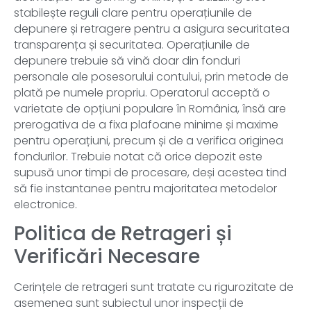
stabilește reguli clare pentru operațiunile de
depunere și retragere pentru a asigura securitatea
transparența și securitatea. Operațiunile de
depunere trebuie să vină doar din fonduri
personale ale posesorului contului, prin metode de
plată pe numele propriu. Operatorul acceptă o
varietate de opțiuni populare în România, însă are
prerogativa de a fixa plafoane minime și maxime
pentru operațiuni, precum și de a verifica originea
fondurilor. Trebuie notat că orice depozit este
supusă unor timpi de procesare, deși acestea tind
să fie instantanee pentru majoritatea metodelor
electronice.
Politica de Retrageri și
Verificări Necesare
Cerințele de retrageri sunt tratate cu rigurozitate de
asemenea sunt subiectul unor inspecții de