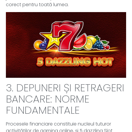
corect pentru toată lumea.
3. DEPUNERI ȘI RETRAGERI
BANCARE: NORME
FUNDAMENTALE
Procesele financiare constituie nucleul tuturor
activităților de gaming online, și 5 dazzling Slot