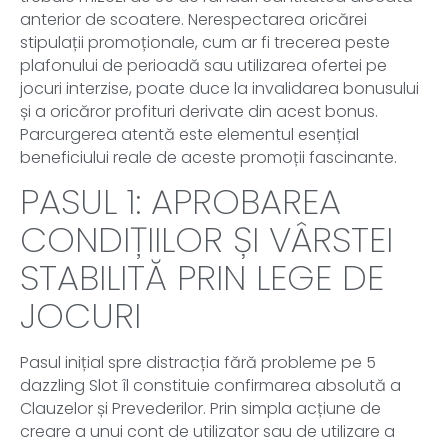
anterior de scoatere. Nerespectarea oricărei
stipulații promoționale, cum ar fi trecerea peste
plafonului de perioadă sau utilizarea ofertei pe
jocuri interzise, poate duce la invalidarea bonusului
și a oricăror profituri derivate din acest bonus.
Parcurgerea atentă este elementul esențial
beneficiului reale de aceste promoții fascinante.
PASUL 1: APROBAREA
CONDIȚIILOR ȘI VÂRSTEI
STABILITĂ PRIN LEGE DE
JOCURI
Pasul inițial spre distracția fără probleme pe 5
dazzling Slot îl constituie confirmarea absolută a
Clauzelor și Prevederilor. Prin simpla acțiune de
creare a unui cont de utilizator sau de utilizare a