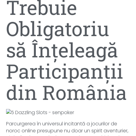
Trebuie
Obligatoriu
să Înțeleagă
Participanții
din România
Parcurgerea în universul incitantă a jocurilor de
noroc online presupune nu doar un spirit aventurier,