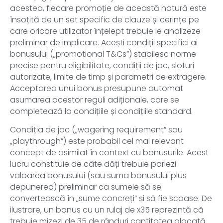
acestea, fiecare promoție de această natură este
însoțită de un set specific de clauze și cerințe pe
care oricare utilizator înțelept trebuie le analizeze
preliminar de implicare. Acești condiții specifici ai
bonusului („promotional T&Cs”) stabilesc norme
precise pentru eligibilitate, condiții de joc, sloturi
autorizate, limite de timp și parametri de extragere.
Acceptarea unui bonus presupune automat
asumarea acestor reguli adiționale, care se
completează la condițiile și condițiile standard.
Condiția de joc („wagering requirement” sau
„playthrough”) este probabil cel mai relevant
concept de asimilat în context cu bonusurile. Acest
lucru constituie de câte dăți trebuie pariezi
valoarea bonusului (sau suma bonusului plus
depunerea) preliminar ca sumele să se
convertească în „sume concreți” și să fie scoase. De
ilustrare, un bonus cu un rulaj de x35 reprezintă că
trebuie mizezi de 35 de rânduri cantitatea alocată